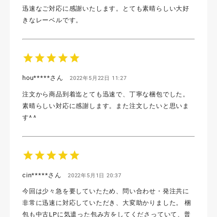
迅速なご対応に感謝いたします。とても素晴らしい大好
きなレーベルです。
star
star
star
star
star
hou*****さん
2022年5月22日 11:27
注文から商品到着迄とても迅速で、丁寧な梱包でした。
素晴らしい対応に感謝します。また注文したいと思いま
す^ ^
star
star
star
star
star
cin*****さん
2022年5月1日 20:37
今回は少々急を要していたため、問い合わせ・発注共に
非常に迅速に対応していただき、大変助かりました。 梱
包も中古LPに気遣った包み方をしてくださっていて、普