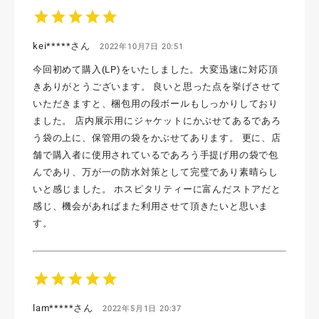
star
star
star
star
star
kei*****さん
2022年10月7日 20:51
今回初めて購入(LP)をいたしました。大変迅速に対応頂
きありがとうございます。 良いと思った点を挙げさせて
いただきますと、梱包用の段ボールもしっかりしており
ました。 店内展示用にジャケットにかぶせてあるであろ
う袋の上に、保管用の袋をかぶせてあります。 更に、店
舗で購入者に使用されているであろう手提げ用の袋で包
んであり、万が一の防水対策として完璧であり素晴らし
いと感じました。 ホスピタリティーに富んだストアだと
感じ、機会があればまた利用させて頂きたいと思いま
す。
star
star
star
star
star
lam*****さん
2022年5月1日 20:37