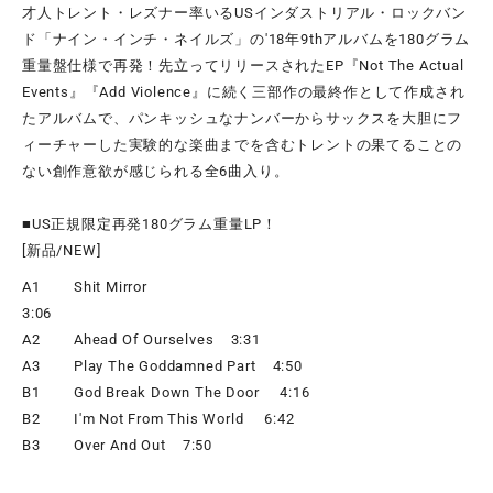
才人トレント・レズナー率いるUSインダストリアル・ロックバン
ド「ナイン・インチ・ネイルズ」の'18年9thアルバムを180グラム
重量盤仕様で再発！先立ってリリースされたEP『Not The Actual
Events』『Add Violence』に続く三部作の最終作として作成され
たアルバムで、パンキッシュなナンバーからサックスを大胆にフ
ィーチャーした実験的な楽曲までを含むトレントの果てることの
ない創作意欲が感じられる全6曲入り。
■US正規限定再発180グラム重量LP！
[新品/NEW]
A1 Shit Mirror
3:06
A2 Ahead Of Ourselves 3:31
A3 Play The Goddamned Part 4:50
B1 God Break Down The Door 4:16
B2 I'm Not From This World 6:42
B3 Over And Out 7:50