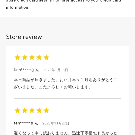
store credit card details nor have access to your credit card
information.
Store review
star
star
star
star
star
ken*****さん
2025年1月13日
本日商品が届きました。お正月早々ご対応ありがとうご
ざいました。またよろしくお願いします。
star
star
star
star
star
ten*****さん
2023年11月27日
遅くなって申し訳ありません。迅速丁寧梱包も良かった