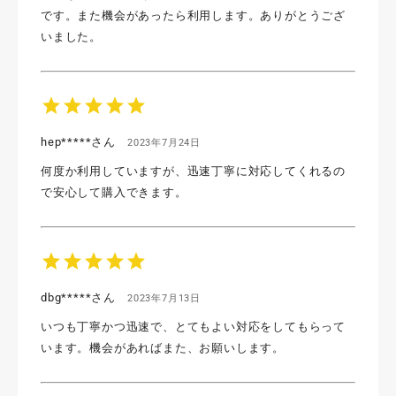
です。また機会があったら利用します。ありがとうござ
いました。
star
star
star
star
star
hep*****さん
2023年7月24日
何度か利用していますが、迅速丁寧に対応してくれるの
で安心して購入できます。
star
star
star
star
star
dbg*****さん
2023年7月13日
いつも丁寧かつ迅速で、とてもよい対応をしてもらって
います。機会があればまた、お願いします。