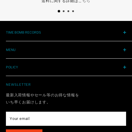
送料に関する詳細は
こちら
TIME BOMB RECORDS
大阪心斎橋アメリカ村にて1990年創業。
'50年代から今日までのR&R / SOUL / PUNK / POP
MENU
輸入レア盤、再発、新譜、中古レコード / CDを店頭販売、全
STORE INFO
国通販中。
POLICY
レーベル
〒550-0015
HOW TO ORDER
REFUND POLICY
大阪市西区南堀江1-11-1 三共四ツ橋ビルB1F
BUYING
NEWSLETTER
SHIPPING POLICY
TEL 06-6538-5079
CONDITION
PRIVACY POLICY
最新入荷情報やセール等のお得な情報を
OPEN 7DAYS 12:00-20:00
よくある質問
いち早くお届けします。
TERMS OF SERVICE
CONTACT
Notations are based on the Specified Commercial
Transaction Act
INTERNATIONAL
Your email